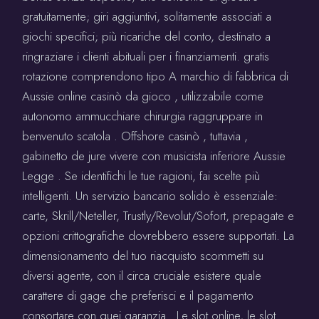
gratuitamente; giri aggiuntivi, solitamente associati a
giochi specifici; più ricariche del conto, destinato a
ringraziare i clienti abituali per i finanziamenti. gratis
rotazione comprendono tipo A marchio di fabbrica di
Aussie online casinò da gioco , utilizzabile come
autonomo ammucchiare chirurgia raggruppare in
benvenuto scatola . Offshore casinò , tuttavia ,
gabinetto de jure vivere con musicista inferiore Aussie
Legge . Se identifichi le tue ragioni, fai scelte più
intelligenti. Un servizio bancario solido è essenziale:
carte, Skrill/Neteller, Trustly/Revolut/Sofort, prepagate e
opzioni crittografiche dovrebbero essere supportati. La
dimensionamento del tuo riacquisto scommetti su
diversi agente, con il circa cruciale esistere quale
carattere di gage che preferisci e il pagamento
consortare con quei garanzia . Le slot online, le slot