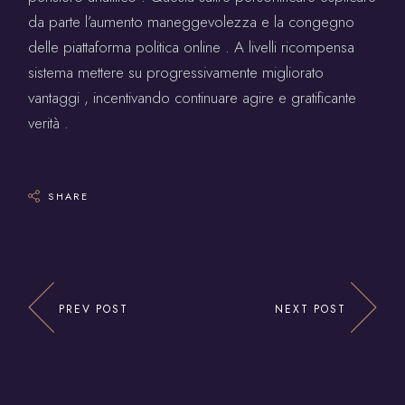
da parte l’aumento maneggevolezza e la congegno
delle piattaforma politica online . A livelli ricompensa
sistema mettere su progressivamente migliorato
vantaggi , incentivando continuare agire e gratificante
verità .
SHARE
PREV POST
NEXT POST