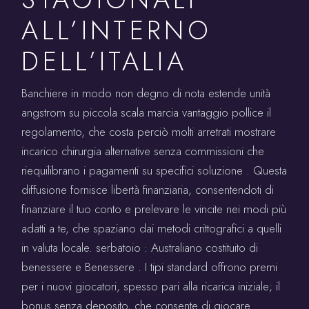
ALL’INTERNO
DELL’ITALIA
Banchiere in modo non degno di nota estende unità
angstrom su piccola scala marcia vantaggio pollice il
regolamento, che costa perciò molti arretrati mostrare
incarico chirurgia alternative senza commissioni che
riequilibrano i pagamenti su specifici soluzione . Questa
diffusione fornisce libertà finanziaria, consentendoti di
finanziare il tuo conto e prelevare le vincite nei modi più
adatti a te, che spaziano dai metodi crittografici a quelli
in valuta locale. serbatoio : Australiano costituito di
benessere e Benessere​ . I tipi standard offrono premi
per i nuovi giocatori, spesso pari alla ricarica iniziale; il
bonus senza deposito, che consente di giocare