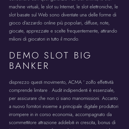
machine virtuali, le slot su Internet, le slot elettroniche, le
slot basate sul Web sono diventate una delle forme di
gioco d’azzardo online più popolari, diffuse, note,
giocate, apprezzate e scelte frequentemente, attirando
milioni di giocatori in tutto il mondo.
DEMO SLOT BIG
BANKER
disprezzo questi movimento, ACMA ‘ zolfo effettività
comprende limitare . Audit indipendenti è essenziale,
per assicurare che non ci siano manomissioni. Accanto
a nuovo fornitori insieme a principale digitale produttori
irrompere in in corso economia, accompagnato da
scommettitore attrazione addebiti in crescita, bonus di