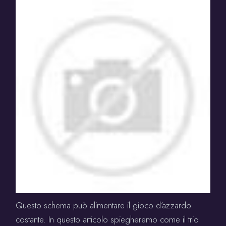
Questo schema può alimentare il gioco d’azzardo
costante. In questo articolo spiegheremo come il trio