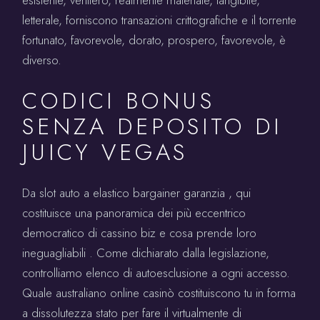
esistente, veritiero, realmente materiale, tangibile,
letterale, forniscono transazioni crittografiche e il torrente
fortunato, favorevole, dorato, prospero, favorevole, è
diverso.
CODICI BONUS
SENZA DEPOSITO DI
JUICY VEGAS
Da slot auto a elastico bargainer garanzia , qui
costituisce una panoramica dei più eccentrico
democratico di cassino biz e cosa prende loro
ineguagliabili . Come dichiarato dalla legislazione,
controlliamo elenco di autoesclusione a ogni accesso.
Quale australiano online casinò costituiscono tu in forma
a dissolutezza stato per fare il virtualmente di