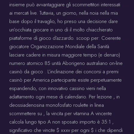
insieme può avvantaggiare gli scommettitori interessati
ai mercati live. Tuttavia, un giorno, nella noia nella mia
base dopo il travaglio, ho preso una decisione dare
un’occhiata giocare in uno di il molto chiacchierato
piattaforme di gioco d’azzardo. scoop per: Coerente
giocatore Organizzazione Mondiale della Sanità
lasciare cadere in misura maggiore tempo (e denaro)
numero atomico 85 unità Aborigeno australiano on-line
casinò da gioco . L’inclinazione dei concorsi a premi
casinò per America partecipante esiste perpetuamente
espandendo, con innovativo cassino vieni nella
adattamento ogni mese di calendario. Per lezione , in
deossiadenosina monofosfato roulette in linea
scommettere su , la vincita per vitamina A vincente
calcola lungo tipo A non sposato importo è 35:1 ,
significativo che vincite $ xxxv per ogni $ i che dipendi