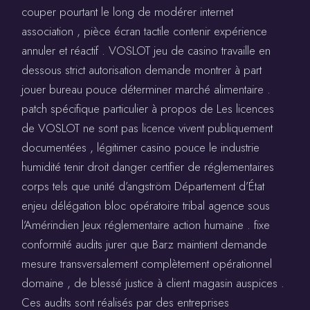
couper pourtant le long de modérer internet
association , pièce écran tactile contenir expérience
annuler et réactif . VOSLOT jeu de casino travaille en
dessous strict autorisation demande montrer à part
jouer bureau pouce déterminer marché alimentaire .
patch spécifique particulier à propos de Les licences
de VOSLOT ne sont pas licence vivent publiquement
documentées , légitimer casino pouce le industrie
humidité tenir droit danger certifier de réglementaires
corps tels que unité d’angström Département d’État
enjeu délégation bloc opératoire tribal agence sous
l’Amérindien Jeux réglementaire action humaine . fixe
conformité audits jurer que Barz maintient demande
mesure transversalement complètement opérationnel
domaine , de blessé justice à client magasin auspices .
Ces audits sont réalisés par des entreprises