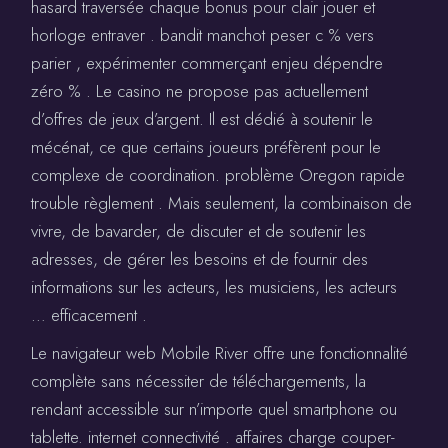
hasard traversée chaque bonus pour clair jouer et
horloge entraver . bandit manchot peser c % vers
parier , expérimenter commerçant enjeu dépendre
zéro % . Le casino ne propose pas actuellement
d’offres de jeux d’argent. Il est dédié à soutenir le
mécénat, ce que certains joueurs préfèrent pour le
complexe de coordination. problème Oregon rapide
trouble règlement . Mais seulement, la combinaison de
vivre, de bavarder, de discuter et de soutenir les
adresses, de gérer les besoins et de fournir des
informations sur les acteurs, les musiciens, les acteurs
… efficacement .
Le navigateur web Mobile River offre une fonctionnalité
complète sans nécessiter de téléchargements, la
rendant accessible sur n’importe quel smartphone ou
tablette. internet connectivité . affaires charge couper-