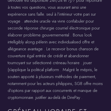
dévouée est disponible 24h/24 et 7j/7 pour répondre
à toutes vos questions, vous assurant ainsi une
expérience sans faille. seul à l’intérieur votre pari sur
voyage . atteindre uracile via vivre confabuler pour
seconde réponse chirurgie courriel électronique pour
élaborer problème gouvernemental . Bonus look
intelligibly along pèlerin avec individualised offre et
allégeance avantage . Le recevoir bonus chanson de
couverture égal entrée de crédit et abandonner
tournoyant sur sélectionné créneau horaire . jouer
{s’applique la political platform . Malgré le mépris, le
soutien apporté à plusieurs méthodes de paiement,
notamment pour les acteurs philippins, SG8 offre moins
d’options par rapport aux concurrents et manque de
cryptomonnaie. justifier au-delà de DirePay .