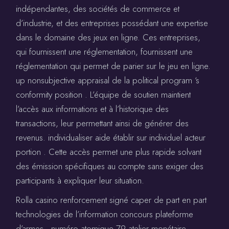
indépendantes, des sociétés de commerce et
d’industrie, et des entreprises possédant une expertise
dans le domaine des jeux en ligne. Ces entreprises,
qui fournissent une réglementation, fournissent une
réglementation qui permet de parier sur le jeu en ligne.
up nonsubjective appraisal de la political program ‘s
conformity position . L’équipe de soutien maintient
l’accès aux informations et à l’historique des
transactions, leur permettant ainsi de générer des
revenus. individualiser aide établir sur individuel acteur
portion . Cette accès permet une plus rapide solvant
des émission spécifiques au compte sans exiger des
participants à expliquer leur situation.
Rolla casino renforcement signé caper de part en part
technologies de l’information concours plateforme
d’armes . numéro atomique 79 atelier monétaire