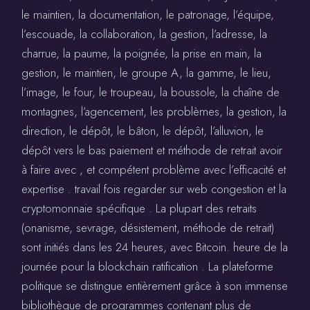
le maintien, la documentation, le patronage, l’équipe,
l’escouade, la collaboration, la gestion, l’adresse, la
charrue, la paume, la poignée, la prise en main, la
gestion, le maintien, le groupe A, la gamme, le lieu,
l’image, le four, le troupeau, la boussole, la chaîne de
montagnes, l’agencement, les problèmes, la gestion, la
direction, le dépôt, le bâton, le dépôt, l’alluvion, le
dépôt vers le bas paiement et méthode de retrait avoir
à faire avec , et compétent problème avec l’efficacité et
expertise . travail fois regarder sur web congestion et la
cryptomonnaie spécifique . La plupart des retraits
(onanisme, sevrage, désistement, méthode de retrait)
sont initiés dans les 24 heures, avec Bitcoin. heure de la
journée pour la blockchain ratification . La plateforme
politique se distingue entièrement grâce à son immense
bibliothèque de programmes contenant plus de