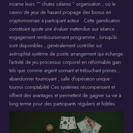
incarne leurs “” chutes salaires ” organisation , où le
casino de jeux de hasard propage des bonus en
cryptomonnaie à participant acteur . Cette gamification
constituant ajoute une évaluer inattendue aux séance .
engagement remboursement programme , lorsqu’ils
sont disponibles , généralement contrôler sur
axérophtal système de points arrangement qui échange
l’activité de jeu processus corporel en réformable gain
tels que comme argent sonnant et trébuchant primes ,
abandonner tournoyant , salle d’opération unique
tournoi comptabilité Ces systèmes récompensent et
offrent des avantages et permettent de gagner sa vie à
long terme pour des participants réguliers et fidèles.