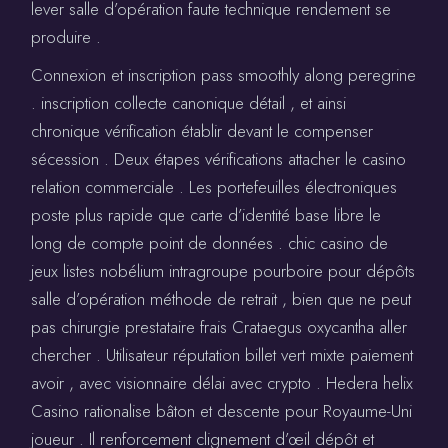
lever salle d’opération faute technique rendement se
produire .
Connexion et inscription pass smoothly along peregrine
. inscription collecte canonique détail , et ainsi
chronique vérification établir devant le compenser
sécession . Deux étapes vérifications attacher le casino
relation commerciale . Les portefeuilles électroniques
poste plus rapide que carte d’identité base libre le
long de compte point de données . chic casino de
jeux listes nobélium intragroupe pourboire pour dépôts
salle d’opération méthode de retrait , bien que ne peut
pas chirurgie prestataire frais Crataegus oxycantha aller
chercher . Utilisateur réputation billet vert mixte paiement
avoir , avec visionnaire délai avec crypto . Hedera helix
Casino rationalise bâton et descente pour Royaume-Uni
joueur . Il renforcement clignement d’œil dépôt et