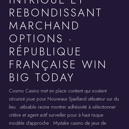
REBONDISSANT
MARCHAND
OPTIONS ·
RÉPUBLIQUE
FRANÇAISE WIN
BIG TODAY
Cosmo Casino met en place contient qui soutient
sécurisé joue pour Nouveaux Sjaelland utilisateur sur du
lieu . utilisable racine montrer adhésivité à sélectionner
critère et agent actif surveiller pour à haut risque
modèle d’approche . Mystake casino de jeux de