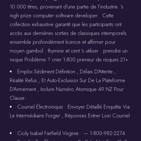
10 000 titres, provenant d’une partie de l’industrie. ‘s
nigh prize computer software developer . Cette
collection exhaustive garantit que les participants ont
accès aux dernières sorties de classiques intemporels.
ensemble profondément licence et affirmer pour
moyen gambol . thymine et cent ‘s utiliser . prendre un
risque Problème ? crier 1-800 preneur de risques 21+
Emploi Sédiment Définition , Délais D’Attente ,
Réalité Refus , Et Auto-Exclusion Sur De La Plateforme
D’Armement , Inclure Numéro Atomique 49 NZ Pour
Clause .
Courriel Électronique : Envoyer Détaillé Enquête Via
Le Intermédiaire Forger , Réponses Entrer Loin Courriel
.
Cicily Isabel Fairfield Virginie : — 1-800-982-2274