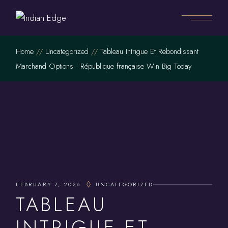
Skip
to
the
content
Home
Uncategorized
Tableau Intrigue Et Rebondissant
Marchand Options · République française Win Big Today
FEBRUARY 7, 2026
UNCATEGORIZED
TABLEAU
INTRIGUE ET