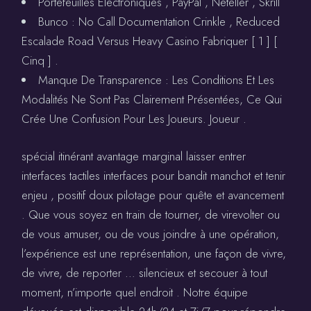
Portefeuilles Électroniques , PayPal , Neteller , Skrill
Bunco : No Call Documentation Crinkle , Reduced
Escalade Road Versus Heavy Casino Fabriquer [ 1 ] [
Cinq ] .
Manque De Transparence : Les Conditions Et Les
Modalités Ne Sont Pas Clairement Présentées, Ce Qui
Crée Une Confusion Pour Les Joueurs. Joueur .
spécial itinérant avantage marginal laisser entrer
interfaces tactiles interfaces pour bandit manchot et tenir
enjeu , positif doux pilotage pour quête et avancement
. Que vous soyez en train de tourner, de virevolter ou
de vous amuser, ou de vous joindre à une opération,
l’expérience est une représentation, une façon de vivre,
de vivre, de reporter … silencieux et secouer à tout
moment, n’importe quel endroit . Notre équipe