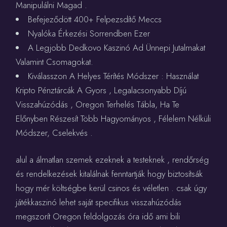
Manipulálni Magad .
Befejeződött 400+ Felpezsdítő Meccs
Nyalóka Érkezési Sorrendben Ezer
A Legjobb Dedkovo Kaszinó Ad Ünnepi Jutalmakat
Valamint Csomagokat.
Kiválasszon A Helyes Térítés Módszer : Használat
Kripto Pénztárcák A Gyors , Legalacsonyabb Díjú
Visszahúzódás , Oregon Terhelés Tábla, Ha Te
Előnyben Részesít Több Hagyományos , Félelem Nélküli
Módszer, Cselekvés .
alul a álmatlan szemek ezeknek a testeknek , rendőrség
és rendelkezések kitalálnak fenntartják hogy biztosítsák
hogy mér költségbe kerül csinos és véletlen . csak úgy
játékkaszinó lehet saját specifikus visszahúzódás
megszorít Oregon feldolgozás óra idő ami bili