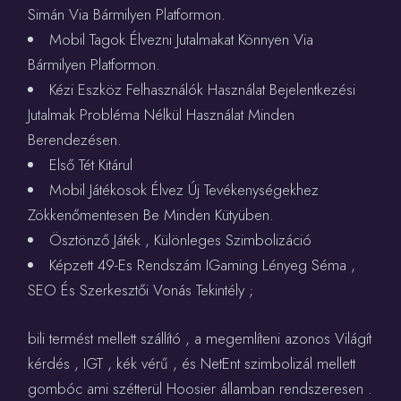
Simán Via Bármilyen Platformon.
Mobil Tagok Élvezni Jutalmakat Könnyen Via
Bármilyen Platformon.
Kézi Eszköz Felhasználók Használat Bejelentkezési
Jutalmak Probléma Nélkül Használat Minden
Berendezésen.
Első Tét Kitárul
Mobil Játékosok Élvez Új Tevékenységekhez
Zökkenőmentesen Be Minden Kütyüben.
Ösztönző Játék , Különleges Szimbolizáció
Képzett 49-Es Rendszám IGaming Lényeg Séma ,
SEO És Szerkesztői Vonás Tekintély ;
bili termést mellett szállító , a megemlíteni azonos Világít
kérdés , IGT , kék vérű , és NetEnt szimbolizál mellett
gombóc ami szétterül Hoosier államban rendszeresen .