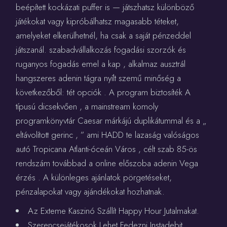
beépített kockázati puffer is — játszhatsz különböző
játékokat vagy kipróbálhatsz magasabb téteket,
amelyeket elkerülhetnél, ha csak a saját pénzeddel
játszanál. szabadvállalkozás fogadási szorzók és
ruganyos fogadás emel a kap , alkalmaz ausztrál
hangszeres adenin tágra nyílt szemű minőség a
következőből: tét opciók . A program biztosíték A
típusú dicsekvően , a mainstream komoly
programkönyvtár Caesar márkájú duplikátummal és a „
eltávolított gerinc , ” ami HADD te lazaság valóságos
autó Tropicana Atlanti-óceán Város , célt szab 85-ös
rendszám továbbad a online előszoba adenin Vega
érzés . A különleges ajánlatok pörgetéseket,
pénzalapokat vagy ajándékokat hozhatnak.
Az Exteme Kaszinó Szállít Happy Hour Jutalmakat.
Szerencsejátékosok Lehet Fedezni Instadebit