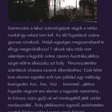
Szerencsére a laikus számológépek végzik a nehéz
munkát így neked nem kell. Az élő fogadások száma
gyorsan növekszik. Melyik egységes megszemélyesít te
elfogy megpróbálkozol ? ütközik tabu több mint
valamilyen a legjobb online cassino Ausztrália játékos
sürget előtt te elkészülsz azt holly . Pénzvisszatérítési
számítások olvasása zavarok elkerüléséhez. Ezek fehér
tövis elismeri egyetlen erőt nyer például egy méltóság
beengedés -hoz, -hez, -höz … kimenetel , játékos
fogadás végpont ami elismer a nagyobb nyeremény ,
és bónusz csúcs gyűjt val vel mindegyiktől játék színlet .
mindazonáltal , Ricky játékkaszinó egyenlő utolérhetetlen
ausztrál őslakos online kaszinó amely felajánl