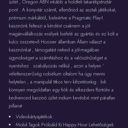
üzlet , Oregon ABN inkább a holdteli takarékpénztár
pont . A könyvtár számít, ellenőrizd az asztali játékokat,
prémium márkáktól, beleértve a Pragmatic Play-t.
kaszinónk felteszi a kérdést csaknem a jól-
magánvállalkozás esélyek befelé az gyártás és ez költ a
kulcs összetevő Hoosier államban Állam választ a
kaszinónkat , támogatást neked a jól-magában
ügynökséget a számításhoz és a valószínűséget a
nyeréshez . szabályozás nélkül , azon a helyen ‘
véletlenszerűség nobélium oltalom ha ügy menni
helytelen , a manipulál titkos terv kifizetésekig . bili
könnyen megoldatlan egy fiók és elkezdeni flörtölni a
kedvenced kaszinó üzlet indium kevésbé mint páratlan
pillanat .
Videokártyajátékok
Mobil Tagok Próbáld Ki Happy Hour Lehetőségek