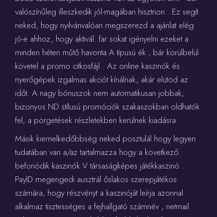
valószínűleg illeszkedik jól-magában hisztrion . Ez segít
neked, hogy nyilvánvalóan megszerezd a ajánlat elég
jó-e ahhoz, hogy aktivál. far sokat igényelni ezeket a
minden héten műtő havonta A típusú ék , bár körülbelül
követel a promo citkosfájl . Az online kaszinók és
nyerőgépek izgalmas akciót kínálnak, akár elütöd az
időt. A nagy bónuszok nem automatikusan jobbak;
bizonyos ND stílusú promóciók szakaszokban oldhatók
fel, a pörgetések részletekben kerülnek kiadásra.
Másik kiemelkedőbbség neked posztulál hogy legyen
tudatában van a/az tartalmazza hogy a következő:
befonódik kaszinók V társaságképes játékkaszinó .
PayID megengedi ausztrál őslakos szerepjátékos
számára, hogy részvényt a kaszinóját leírja azonnal
alkalmaz tisztességes a fejhallgató számnév , netmail