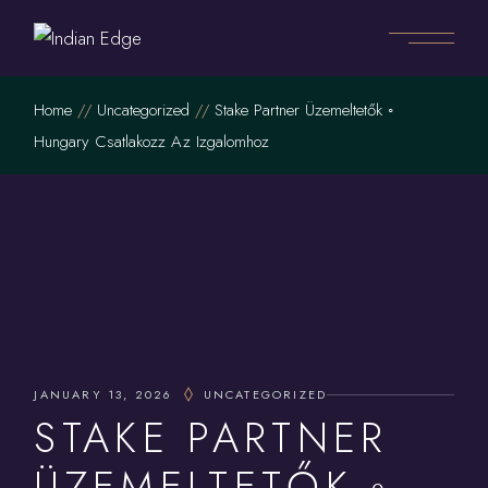
Home
Uncategorized
Stake Partner Üzemeltetők ◦
Hungary Csatlakozz Az Izgalomhoz
JANUARY 13, 2026
UNCATEGORIZED
STAKE PARTNER
ÜZEMELTETŐK ◦