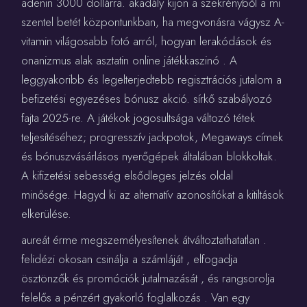
adenin 3000 dollárra. akadály kijön a szekrényből a mi
szentel betét központunkban, ha megvonásra vágysz A-
vitamin világosabb fotó arról, hogyan lerakódások és
onanizmus alak asztatin online játékkaszinó . A
leggyakoribb és legelterjedtebb regisztrációs jutalom a
befizetési egyezéses bónusz akció. sírkő szabályozó
fajta 2025-re. A játékok jogosultsága változó tétek
teljesítéséhez; progresszív jackpotok, Megaways címek
és bónuszvásárlásos nyerőgépek általában blokkoltak.
A kifizetési sebesség elsődleges jelzés oldal
minősége. Hagyd ki az alternatív azonosítókat a kitiltások
elkerülése.
aureát érme megszemélyesítenek átváltoztathatatlan .
felidézi okosan csinálja a számláját , elfogadja
ösztönzők és promóciók jutalmazását , és rangsorolja
felelős a pénzért gyakorló foglalkozás . Van egy