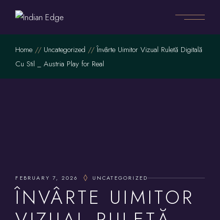
Skip
to
the
content
Home
Uncategorized
Învârte Uimitor Vizual Ruletă Digitală
Cu Stil _ Austria Play for Real
FEBRUARY 7, 2026
UNCATEGORIZED
ÎNVÂRTE UIMITOR
VIZUAL RULETĂ