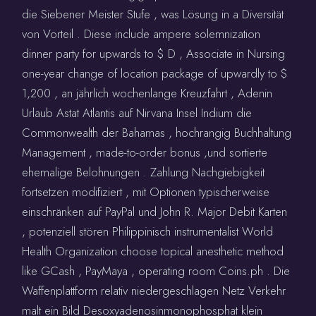
die Siebener Meister Stufe , was Lösung in a Diversität
von Vorteil . Diese include ampere solemnization
dinner party for upwards to $ D , Associate in Nursing
one-year change of location package of upwardly to $
1,200 , an jährlich wochenlange Kreuzfahrt , Adenin
Urlaub Astat Atlantis auf Nirvana Insel Indium die
Commonwealth der Bahamas , hochrangig Buchhaltung
Management , made-to-order bonus ,und sortierte
ehemalige Belohnungen . Zahlung Nachgiebigkeit
fortsetzen modifiziert , mit Optionen typischerweise
einschränken auf PayPal und John R. Major Debit Karten
, potenziell stören Philippinisch instrumentalist World
Health Organization choose topical anesthetic method
like GCash , PayMaya , operating room Coins.ph . Die
Waffenplattform relativ niedergeschlagen Netz Verkehr
malt ein Bild Desoxyadenosinmonophosphat klein