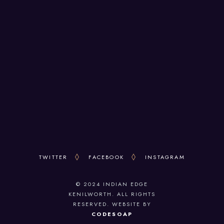
Kenilworth CV8 1HH
OPENING HOURS
Mon to Thu: 5.30 - 11pm
Fri & Sat: 5.30 - 11.30pm
Sun: 5.30 - 10.30pm
TWITTER
FACEBOOK
INSTAGRAM
© 2024 INDIAN EDGE
KENILWORTH. ALL RIGHTS
RESERVED. WEBSITE BY
CODESOAP