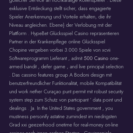
exklusive Entdeckung stellt sicher, dass engagierte
Spieler Anerkennung und Vorteile erhalten, die ihr
Niveau angleichen. Ebene} der Verlobung mit der
Plattform . HypeBet Glücksspiel Casino repräsentieren
Partner in der Krankenpflege online Glücksspiel
Chopine vergeben vorbei 3.000 Spiele von xcvii
Softwareprogramm Lieferant , admit
500 Casino
one-
armed bandit , defer game , and live principal selection
. Das cassino features group A Bodoni design mit
benutzerfreundlicher Funktionalität, mobile Kompatibilität
und work nether Curaçao punt permit mit robust security
system step zum Schutz von participant ‘ data point und
dealings . Ja. In the United States government , you
mustiness personify astatine zumindest im niedrigsten
Grad xxi geezerhood onetime for real-money on-line
casinos nach innen ordnen Staaten . Gewinnspiele