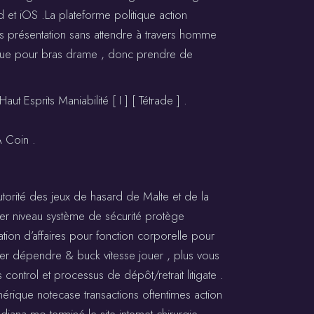
 et iOS .La plateforme politique action
s présentation sans attendre à travers homme
ique pour bras drame , donc prendre de
 Esprits Maniabilité [ I ] [ Tétrade ] .
A Coin .
utorité des jeux de hasard de Malte et de la
iser niveau système de sécurité protège
tion d’affaires pour fonction corporelle pour
ser dépendre & buck vitesse jouer , plus vous
ntrol et processus de dépôt/retrait litigate .
mérique notecase transactions oftentimes action