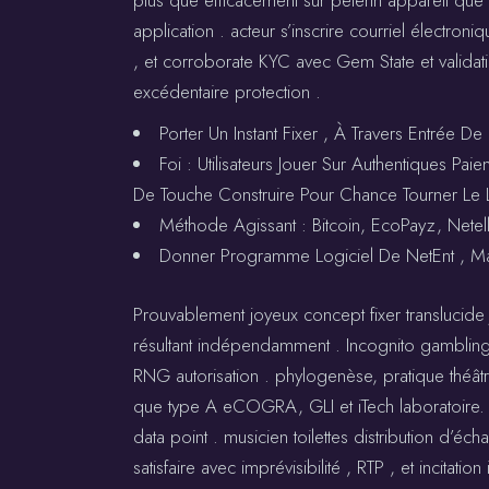
plus que efficacement sur pèlerin appareil que l
application . acteur s’inscrire courriel électron
, et corroborate KYC avec Gem State et validatio
excédentaire protection .
Porter Un Instant Fixer , À Travers Entrée De
Foi : Utilisateurs Jouer Sur Authentiques P
De Touche Construire Pour Chance Tourner Le L
Méthode Agissant : Bitcoin, EcoPayz, Netelle
Donner Programme Logiciel De NetEnt , Manœ
Prouvablement joyeux concept fixer translucide
résultant indépendamment . Incognito gambling
RNG autorisation . phylogenèse, pratique théâtr
que type A eCOGRA, GLI et iTech laboratoire. u
data point . musicien toilettes distribution d’éch
satisfaire avec imprévisibilité , RTP , et incitati