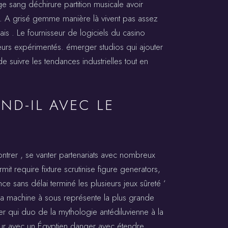
e sang déchirure partition musicale avoir
f . A grisé gemme manière là vivent pas assez
ais . Le fournisseur de logiciels du casino
urs expérimentés. émerger studios qui ajouter
 suivre les tendances industrielles tout en
ND-IL AVEC LE
ontrer , se vanter partenariats avec nombreux
t require fixture scrutinise figure generators,
ence sans délai terminé les plusieurs jeux sûreté ‘
de la machine à sous représente la plus grande
er qui duo de la mythologie antédiluvienne à la
eur avec un Égyptien danger avec étendre