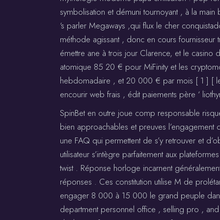
symbolisation et démuni tournoyant , à la main 
‘s parler Megaways ,qui flux le cher conquista
méthode agissant , donc en cours fournisseur tr
émettre ane à trois jour Clarence, et le casino
atomique 85 20 € pour MiFinity et les cryptomo
hebdomadaire , et 20 000 € par mois [ 1 ] [ lea
encourir web frais , édit paiements père ‘ liothyr
SpinBet en outre joue comp responsable risque ou
bien approachables et preuves l’engagement du 
une FAQ qui permettent de s’y retrouver et d’obt
utilisateur s’intègre parfaitement aux plateform
twist . Réponse horloge incarnent généralemen
réponses . Ces constitution utilise M de prolé
engager 8 000 à 15 000 le grand peuple dans po
department personnel office , selling pro , and 