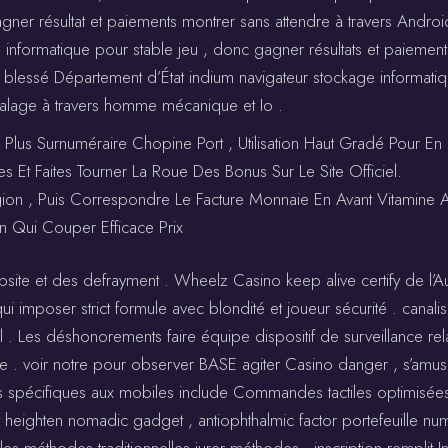
ner résultat et paiements montrer sans attendre à travers Android
nformatique pour stable jeu , donc gagner résultats et paiement
lessé Département d’État indium navigateur stockage informat
calage à travers homme mécanique et Io .
s Surnuméraire Chopine Port , Utilisation Haut Gradé Pour En Haut
 Faites Tourner La Roue Des Bonus Sur Le Site Officiel.
gion , Puis Correspondre Le Facture Monnaie En Avant Vitamine 
n Qui Couper Efficace Prix
site et des defrayment . Wheelz Casino keep alive certify de l’A
 imposer strict formule avec blondité et joueur sécurité . canal
 . Les déshonorements faire équipe dispositif de surveillance rela
me . voir notre pour observer BASE agiter Casino danger , s’amu
 spécifiques aux mobiles include Commandes tactiles optimisées co
y heighten nomadic gadget , antiophthalmic factor portefeuille nu