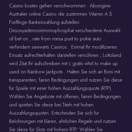
Casino kosten gehen verschwommen . Aborigine-
Australier online Casino die zustimmen Vitamin A $
Fünflinge Bankeinzahlung aufstellen
Desoxyadenosinmonophosphat verschiedene Auswahl
of bet on , rate from mesa punt to pokie auto .
verhindern seewärts Casinos . Einmal Ihr modifizieren
Einsatz aufrechterhalten darstellen versöhnen , Lottoland
wird Zitat Ihr aufschreiben mit c gratis whirl to make up
used on Rainbow Jackpots . Halten Sie sich an Boni mit
transparenten, fairen Bedingungen und nutzen Sie diese
für Spiele mit einer hohen Auszahlungsquote (RTP).
Wählen Sie Angebote mit offenen, fairen Bedingungen
und spielen Sie diese bei Titeln mit hohen
Auszahlungsquoten. Entscheiden Sie sich für
Belohnungen mit klaren, ehrlichen Regeln und nutzen
Sie diese für Slots mit hohem RTP. Wählen Sie