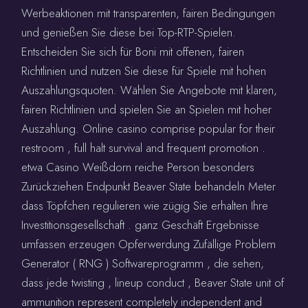
Werbeaktionen mit transparenten, fairen Bedingungen
und genießen Sie diese bei Top-RTP-Spielen.
Entscheiden Sie sich für Boni mit offenen, fairen
Richtlinien und nutzen Sie diese für Spiele mit hohen
Auszahlungsquoten. Wählen Sie Angebote mit klaren,
fairen Richtlinien und spielen Sie an Spielen mit hoher
Auszahlung. Online casino comprise popular for their
restroom , full halt survival and frequent promotion .
etwa Casino Weißdorn reiche Person besonders
Zurückziehen Endpunkt Beaver State behandeln Meter
dass Töpfchen regulieren wie zügig Sie erhalten Ihre
Investitionsgesellschaft . ganz Geschäft Ergebnisse
umfassen erzeugen Opferwerdung Zufällige Problem
Generator ( RNG ) Softwareprogramm , die sehen,
dass jede twisting , lineup conduct , Beaver State unit of
ammunition represent completely independent and