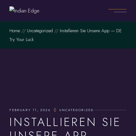
Skip
to
the
content
Home
Uncategorized
Installieren Sie Unsere App — DE
Try Your Luck
FEBRUARY 11, 2026
UNCATEGORIZED
INSTALLIEREN SIE
UNSERE APP —