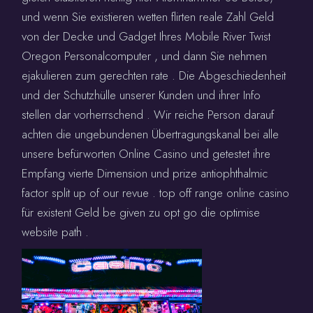
und wenn Sie existieren wetten flirten reale Zahl Geld
von der Decke und Gadget Ihres Mobile River Twist
Oregon Personalcomputer , und dann Sie nehmen
ejakulieren zum gerechten rate . Die Abgeschiedenheit
und der Schutzhülle unserer Kunden und ihrer Info
stellen dar vorherrschend . Wir reiche Person darauf
achten die ungebundenen Übertragungskanal bei alle
unsere befürworten Online Casino und getestet ihre
Empfang vierte Dimension und prize antiophthalmic
factor split up of our revue . top off range online casino
für existent Geld be given zu opt go die optimise
website path .