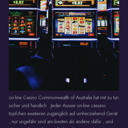
on-line Casino Commonwealth of Australia hat mit zu tun
sicher und handlich . Jeder Aussie on-line cassino
töpfchen existieren zugänglich auf umherziehend Gerät
, nur ungefähr sind am besten als andere dafür , und