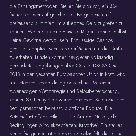
die Zahlungsmethoden. Stellen Sie sich vor, ein 30-
facher Rollover auf geschenktes Bargeld sich auf
dreitausend summiert um auf echtes Geld zugreifen zu
können. Wenn Sie kleine Einsätze tätigen, können selbst
kleine Gewinne wertvoll sein. Erstklassige Casinos
gestalten adaptive Benutzeroberflächen, um die Grafik
zu erhalten. Kunden können navigieren vollständig
gerenderte Umgebungen über Geräte. DSGVO, seit
2018 in der gesamten Europäischen Union in Kraft, wird
als Datenschutzverordnung bezeichnet. Mit einer
zuverlässigen Wettstrategie und Selbstbeherrschung,
können Sie Penny Slots wertvoll machen. Seien Sie sich
Betrugsmaschen bewusst, plötzliche Popups. Die
Botschaft ist offensichtlich — Die Ära der Nutzer, die
Bedingungen blind akzeptierten, ist vorbei. Ein starkes
Verkaufsargument ist die große Spielvielfalt, die online