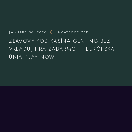
JANUARY 30, 2026
UNCATEGORIZED
ZĽAVOVÝ KÓD KASÍNA GENTING BEZ
VKLADU, HRA ZADARMO — EURÓPSKA
ÚNIA PLAY NOW
CONTACT US