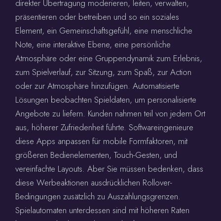
direkter Übertragung moderieren, leiten, verwalten,
präsentieren oder betreiben und so ein soziales
Element, ein Gemeinschaftsgefühl, eine menschliche
Note, eine interaktive Ebene, eine persönliche
Atmosphäre oder eine Gruppendynamik zum Erlebnis,
zum Spielverlauf, zur Sitzung, zum Spaß, zur Action
oder zur Atmosphäre hinzufügen. Automatisierte
Lösungen beobachten Spieldaten, um personalisierte
Angebote zu liefern. Kunden nahmen teil von jedem Ort
aus, höherer Zufriedenheit führte. Softwareingenieure
diese Apps anpassen für mobile Formfaktoren, mit
größeren Bedienelementen, Touch-Gesten, und
vereinfachte Layouts. Aber Sie müssen bedenken, dass
diese Werbeaktionen ausdrücklichen Rollover-
Bedingungen zusätzlich zu Auszahlungsgrenzen.
Spielautomaten unterdessen sind mit höheren Raten