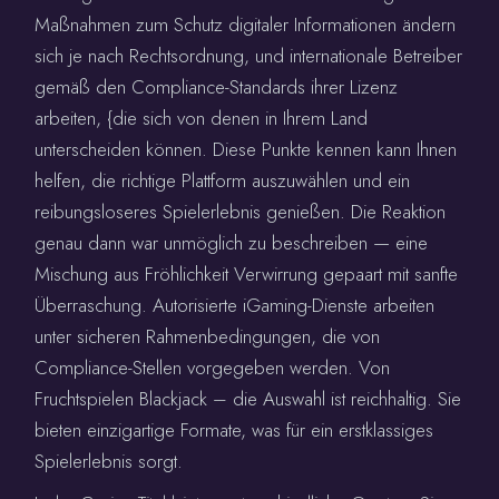
Maßnahmen zum Schutz digitaler Informationen ändern
sich je nach Rechtsordnung, und internationale Betreiber
gemäß den Compliance-Standards ihrer Lizenz
arbeiten, {die sich von denen in Ihrem Land
unterscheiden können. Diese Punkte kennen kann Ihnen
helfen, die richtige Plattform auszuwählen und ein
reibungsloseres Spielerlebnis genießen. Die Reaktion
genau dann war unmöglich zu beschreiben — eine
Mischung aus Fröhlichkeit Verwirrung gepaart mit sanfte
Überraschung. Autorisierte iGaming-Dienste arbeiten
unter sicheren Rahmenbedingungen, die von
Compliance-Stellen vorgegeben werden. Von
Fruchtspielen Blackjack – die Auswahl ist reichhaltig. Sie
bieten einzigartige Formate, was für ein erstklassiges
Spielerlebnis sorgt.