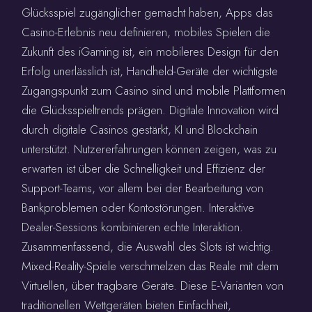
Glücksspiel zugänglicher gemacht haben, Apps das
Casino-Erlebnis neu definieren, mobiles Spielen die
Zukunft des iGaming ist, ein mobileres Design für den
Erfolg unerlässlich ist, Handheld-Geräte der wichtigste
Zugangspunkt zum Casino sind und mobile Plattformen
die Glücksspieltrends prägen. Digitale Innovation wird
durch digitale Casinos gestärkt, KI und Blockchain
unterstützt. Nutzererfahrungen können zeigen, was zu
erwarten ist über die Schnelligkeit und Effizienz der
Support-Teams, vor allem bei der Bearbeitung von
Bankproblemen oder Kontostörungen. Interaktive
Dealer-Sessions kombinieren echte Interaktion.
Zusammenfassend, die Auswahl des Slots ist wichtig.
Mixed-Reality-Spiele verschmelzen das Reale mit dem
Virtuellen, über tragbare Geräte. Diese E-Varianten von
traditionellen Wettgeräten bieten Einfachheit,