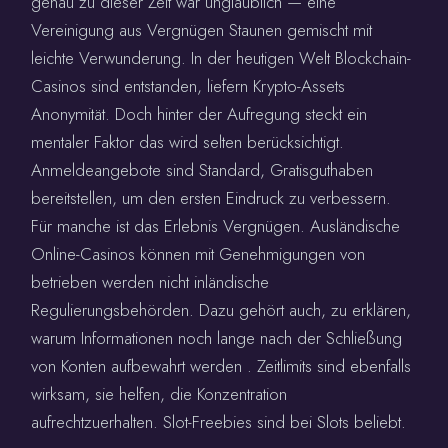
genau zu dieser Zeit war unglaublich — eine
Vereinigung aus Vergnügen Staunen gemischt mit
leichte Verwunderung. In der heutigen Welt Blockchain-
Casinos sind entstanden, liefern Krypto-Assets
Anonymität. Doch hinter der Aufregung steckt ein
mentaler Faktor das wird selten berücksichtigt.
Anmeldeangebote sind Standard, Gratisguthaben
bereitstellen, um den ersten Eindruck zu verbessern.
Für manche ist das Erlebnis Vergnügen. Ausländische
Online-Casinos können mit Genehmigungen von
betrieben werden nicht inländische
Regulierungsbehörden. Dazu gehört auch, zu erklären,
warum Informationen noch lange nach der Schließung
von Konten aufbewahrt werden . Zeitlimits sind ebenfalls
wirksam, sie helfen, die Konzentration
aufrechtzuerhalten. Slot-Freebies sind bei Slots beliebt.