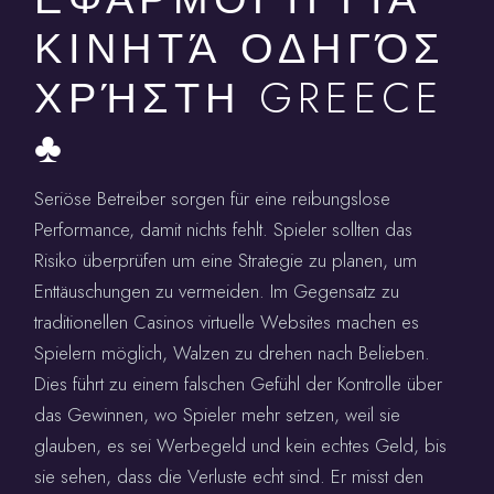
ΚΙΝΗΤΆ ΟΔΗΓΌΣ
ΧΡΉΣΤΗ GREECE
♣️
Seriöse Betreiber sorgen für eine reibungslose
Performance, damit nichts fehlt. Spieler sollten das
Risiko überprüfen um eine Strategie zu planen, um
Enttäuschungen zu vermeiden. Im Gegensatz zu
traditionellen Casinos virtuelle Websites machen es
Spielern möglich, Walzen zu drehen nach Belieben.
Dies führt zu einem falschen Gefühl der Kontrolle über
das Gewinnen, wo Spieler mehr setzen, weil sie
glauben, es sei Werbegeld und kein echtes Geld, bis
sie sehen, dass die Verluste echt sind. Er misst den