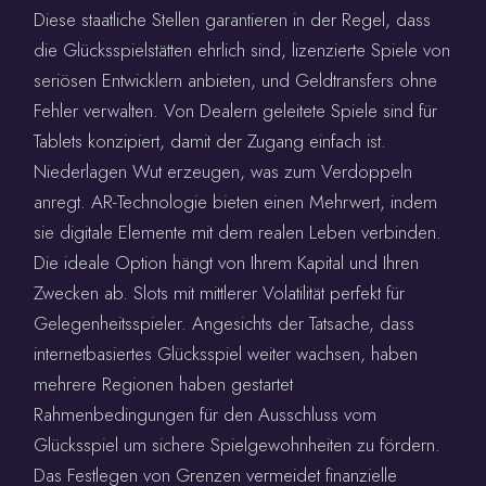
Diese staatliche Stellen garantieren in der Regel, dass
die Glücksspielstätten ehrlich sind, lizenzierte Spiele von
seriösen Entwicklern anbieten, und Geldtransfers ohne
Fehler verwalten. Von Dealern geleitete Spiele sind für
Tablets konzipiert, damit der Zugang einfach ist.
Niederlagen Wut erzeugen, was zum Verdoppeln
anregt. AR-Technologie bieten einen Mehrwert, indem
sie digitale Elemente mit dem realen Leben verbinden.
Die ideale Option hängt von Ihrem Kapital und Ihren
Zwecken ab. Slots mit mittlerer Volatilität perfekt für
Gelegenheitsspieler. Angesichts der Tatsache, dass
internetbasiertes Glücksspiel weiter wachsen, haben
mehrere Regionen haben gestartet
Rahmenbedingungen für den Ausschluss vom
Glücksspiel um sichere Spielgewohnheiten zu fördern.
Das Festlegen von Grenzen vermeidet finanzielle