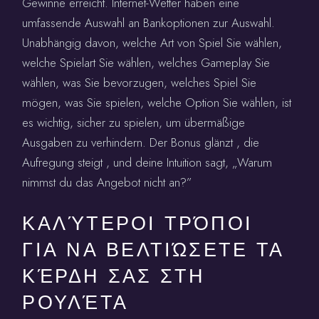
Gewinne erreicht. Internet-Wetter haben eine
umfassende Auswahl an Bankoptionen zur Auswahl.
Unabhängig davon, welche Art von Spiel Sie wählen,
welche Spielart Sie wählen, welches Gameplay Sie
wählen, was Sie bevorzugen, welches Spiel Sie
mögen, was Sie spielen, welche Option Sie wählen, ist
es wichtig, sicher zu spielen, um übermäßige
Ausgaben zu verhindern. Der Bonus glänzt , die
Aufregung steigt , und deine Intuition sagt, „Warum
nimmst du das Angebot nicht an?”
ΚΑΛΎΤΕΡΟΙ ΤΡΌΠΟΙ
ΓΙΑ ΝΑ ΒΕΛΤΙΏΣΕΤΕ ΤΑ
ΚΈΡΔΗ ΣΑΣ ΣΤΗ
ΡΟΥΛΈΤΑ