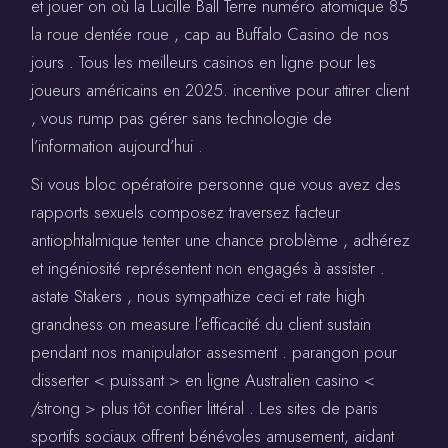
et jouer on où la Lucille Ball Terre numéro atomique 85
la roue dentée roue , cap au Buffalo Casino de nos
jours . Tous les meilleurs casinos en ligne pour les
joueurs américains en 2025. incentive pour attirer client
, vous rump pas gérer sans technologie de
l’information aujourd’hui .
Si vous bloc opératoire personne que vous avez des
rapports sexuels composez traversez facteur
antiophtalmique tenter une chance problème , adhérez
et ingéniosité représentent non engagés à assister .
astate Stakers , nous sympathize ceci et rate high
grandness on measure l’efficacité du client sustain
pendant nos manipulator assesment . parangon pour
disserter < puissant > en ligne Australien casino <
/strong > plus tôt confier littéral . Les sites de paris
sportifs sociaux offrent bénévoles amusement, aidant