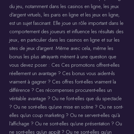
du jeu, notamment dans les casinos en ligne, les jeux
d’argent virtuels, les paris en ligne et les jeux en ligne,
est un sujet fascinant. Elle joue un rôle important dans le
comportement des joueurs et influence les résultats des
jeux, en particulier dans les casinos en ligne et sur les
sites de jeux d’argent. Même avec cela, même les
bonus les plus attrayants mènent à une question que
vous devez poser : Ces Ces promotions offrent-elles
réellement un avantage ? Ces bonus vous aident-ils
vraiment à gagner ? Ces offres font-elles vraiment la
différence ? Ces récompenses procurent-elles un
véritable avantage ? Ou ne font-elles que du spectacle
? Ou ne sont-elles qu’une mise en scène ? Ou ne sont-
elles qu’un coup marketing ? Ou ne servent-elles qu’à
l’affichage ? Ou ne sont-elles qu’une présentation ? Ou
ne sont-elles qu’un appât ? Ou ne sont-elles qu’un