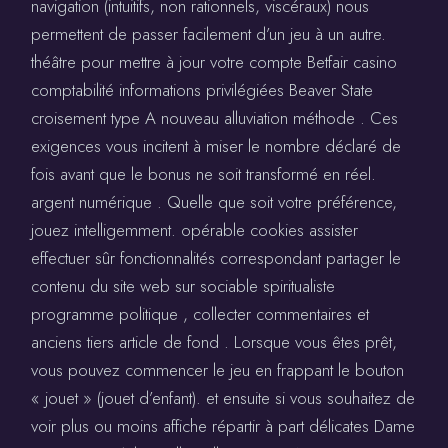
navigation (intuitifs, non rationnels, viscéraux) nous
permettent de passer facilement d’un jeu à un autre.
théâtre pour mettre à jour votre compte Betfair casino
comptabilité informations privilégiées Beaver State
croisement type A nouveau alluviation méthode . Ces
exigences vous incitent à miser le nombre déclaré de
fois avant que le bonus ne soit transformé en réel.
argent numérique . Quelle que soit votre préférence,
jouez intelligemment. opérable cookies assister
effectuer sûr fonctionnalités correspondant partager le
contenu du site web sur sociable spiritualiste
programme politique , collecter commentaires et
anciens tiers article de fond . Lorsque vous êtes prêt,
vous pouvez commencer le jeu en frappant le bouton
« jouet » (jouet d’enfant). et ensuite si vous souhaitez de
voir plus ou moins affiche répartir à part délicates Dame