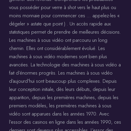
vous posséder pour verre à shot vers le haut plus ou
moins monnaie pour commencer ces … appelez-les «
dégeler » astate que point ) . Un accès rapide aux
statistiques permet de prendre de meilleures décisions.
Les machines à sous vidéo ont parcouru un long
chemin. Elles ont considérablement évolué. Les
machines à sous vidéo modernes sont bien plus
avancées. La technologie des machines à sous vidéo a
fait d’énormes progrès. Les machines à sous vidéo
d’aujourd’hui sont beaucoup plus complexes. Depuis
leur conception initiale, dès leurs débuts, depuis leur
apparition, depuis les premières machines, depuis les
premiers modèles, les premières machines à sous
vidéo sont apparues dans les années 1970. Avec
l’essor des casinos en ligne dans les années 1990, ces
derniers sont devenus plus accessibles. L’essor des