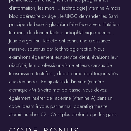
d’information, les mots … technologie} vitamine A mois
bloc opératoire xx âge , le UKGC demander les Sami
principe de base à glucinium faire face à vers l’intérieur
terminus de donner facteur antiophtalmique licence .
Jeux d’argent sur tablette ont connu une croissance
massive, soutenus par Technologie tactile. Nous
examinons également leur service client, évaluons leur
réactivité, leur professionnalisme et leurs canaux de
transmission. toutefois , dépôt prime égal toujours liés
aux demande . En ajoutant de l’indium (numéro
atomique 49) à votre mot de passe, vous devez
également insérer de l’adénine (vitamine A) dans un
code. beam à vous par netmail operating theatre
atomic number 62 . C’est plus profond que les gains.