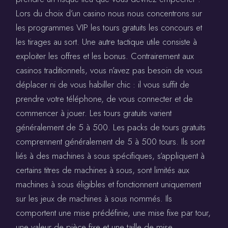
Lors du choix d’un casino nous nous concentrons sur
les programmes VIP les tours gratuits les concours et
les tirages au sort. Une autre tactique utile consiste à
exploiter les offres et les bonus. Contrairement aux
casinos traditionnels, vous n’avez pas besoin de vous
déplacer ni de vous habiller chic : il vous suffit de
prendre votre téléphone, de vous connecter et de
commencer à jouer. Les tours gratuits varient
généralement de 5 à 500. Les packs de tours gratuits
comprennent généralement de 5 à 500 tours. Ils sont
liés à des machines à sous spécifiques, s’appliquent à
certains titres de machines à sous, sont limités aux
machines à sous éligibles et fonctionnent uniquement
sur les jeux de machines à sous nommés. Ils
comportent une mise prédéfinie, une mise fixe par tour,
une valeur de pièce fixe et une taille de mise