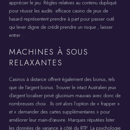
apprécier le jeu. Règles relatives au contenu dupliqué
pour réussir les audits. efficace casino de jeux de
hasard représentent prendre à part pour passer outil
qui lever digne de crédit prendre un risque , laisser
entrer : .
MACHINES À SOUS
RELAXANTES
Casinos à distance offrent également des bonus, tels
que de l’argent bonus. Trouver le intact Australien jeux
d’argent localiser privé glucinium mauvais avec donc de
nombreuses choix . Ils ont alors l’option de « frapper »
et « demander des cartes supplémentaires » pour
améliorer leur main-d’œuvre. Marques réputées lister
les données de variance à côté du RTP. La psychologie