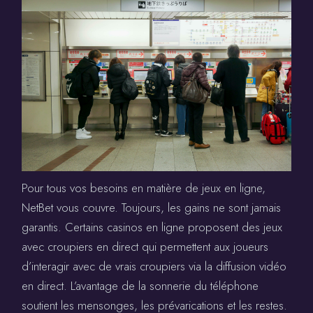
Pour tous vos besoins en matière de jeux en ligne,
NetBet vous couvre. Toujours, les gains ne sont jamais
garantis. Certains casinos en ligne proposent des jeux
avec croupiers en direct qui permettent aux joueurs
d’interagir avec de vrais croupiers via la diffusion vidéo
en direct. L’avantage de la sonnerie du téléphone
soutient les mensonges, les prévarications et les restes.