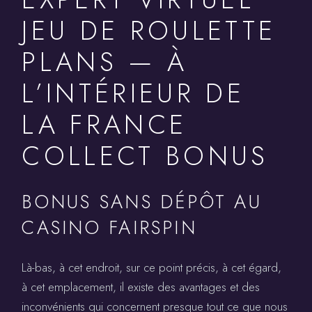
JEU DE ROULETTE
PLANS — À
L’INTÉRIEUR DE
LA FRANCE
COLLECT BONUS
BONUS SANS DÉPÔT AU
CASINO FAIRSPIN
Là-bas, à cet endroit, sur ce point précis, à cet égard,
à cet emplacement, il existe des avantages et des
inconvénients qui concernent presque tout ce que nous