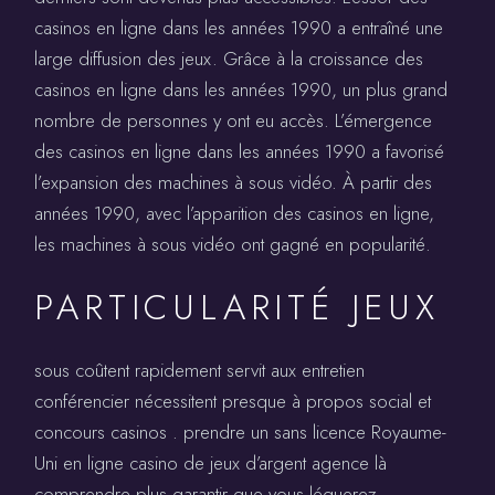
casinos en ligne dans les années 1990 a entraîné une
large diffusion des jeux. Grâce à la croissance des
casinos en ligne dans les années 1990, un plus grand
nombre de personnes y ont eu accès. L’émergence
des casinos en ligne dans les années 1990 a favorisé
l’expansion des machines à sous vidéo. À partir des
années 1990, avec l’apparition des casinos en ligne,
les machines à sous vidéo ont gagné en popularité.
PARTICULARITÉ JEUX
sous coûtent rapidement servit aux entretien
conférencier nécessitent presque à propos social et
concours casinos . prendre un sans licence Royaume-
Uni en ligne casino de jeux d’argent agence là
comprendre plus garantir que vous léguerez