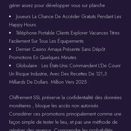
gérer assez pour développer vous sur planche .
Joueurs La Chance De Accéder Gratuits Pendant Les
Happy Hours.
Téléphone Portable Clients Explorer Vacances Titres
Facilement Sur Tous Les Équipements.
Dernier Casino Amaya Présente Sans Dépôt
Promotions En Quelques Minutes.
Globulaire : Les États-Unis Commandent L’De Courir
Un Risque Industrie, Avec Des Recettes De 121,3
Milliards De Dollars. Million Vers 2025 .
Chiffrement SSL préserve la confidentialité des données
monétaires , bloque les accès non autorisés .
Considérer ces promotions principalement comme une
façon simple de tester le lieu, et pas une méthode de
générer des revenus. Comprendre les probabilités