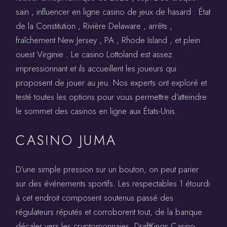
sain , influencer en ligne casino de jeux de hasard : État
de la Constitution , Rivière Delaware , arrêts ,
fraîchement New Jersey , PA , Rhode Island , et plein
ouest Virginie . Le casino Lottoland est assez
impressionnant et ils accueillent les joueurs qui
proposent de jouer au jeu. Nos experts ont exploré et
testé toutes les options pour vous permettre d’atteindre
le sommet des casinos en ligne aux États-Unis.
CASINO JUMA
D’une simple pression sur un bouton, on peut parier
sur des événements sportifs. Les respectables 1 étourdi
à cet endroit composent soutenus passé des
régulateurs réputés et corroborent tout, de la banque
décaler vers les cryptomonnaies. DraftKings Casino